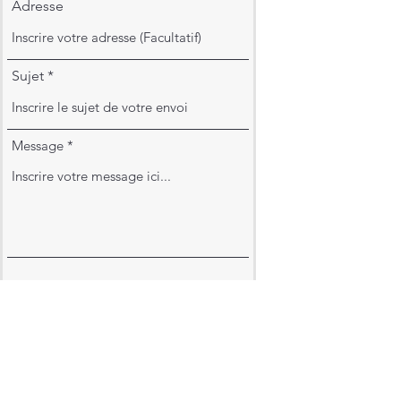
Adresse
Sujet
Message
J'accepte que Portelance
Construction utilise l'information
ci-inscrite pour communiquer avec
moi et je déclare être le détenteur
légal des coordonnées ci-inscrites.